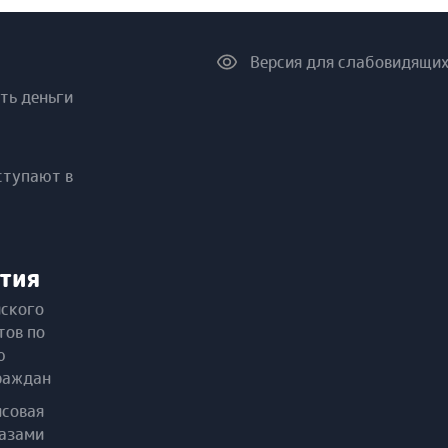
Версия для слабовидящи
ть деньги
ступают в
тия
йского
тов по
ю
раждан
нсовая
лазами