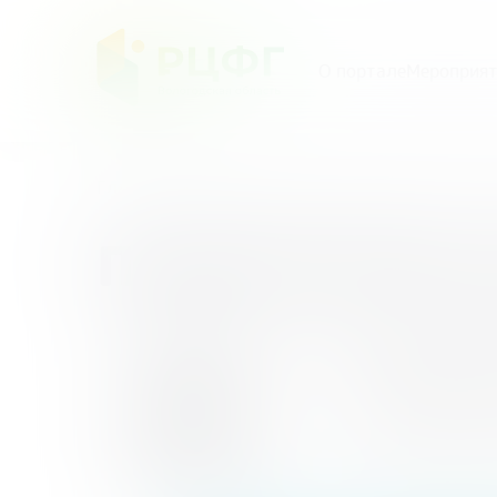
О портале
Мероприят
Главная
/
Мероприятия
/
Первый областной ф
Первый облас
25
Первый
ноября
Начало - 17:00