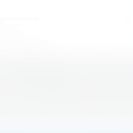
ия
Статьи
Контакты
инансовый диктант
тной финансовый 
 областной финансовый ди