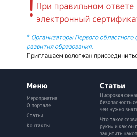
!
При правильном ответе 
электронный сертификат
*
Организаторы Первого областного 
развития образования.
Приглашаем вологжан присоединитьс
Меню
Статьи
Цифровая фина
Мероприятия
безопасность с
О портале
чем нужно знат
Статьи
Что такое серв
Контакты
руки» и как он 
защитить нако