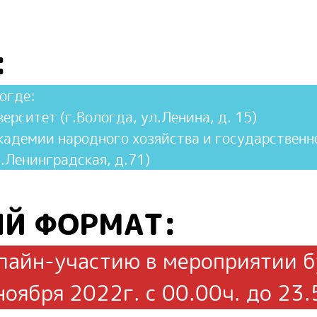
:
огде:
рситет (г.Вологда, ул.Ленина, д. 15)
кадемии народного хозяйства и государственн
.Ленинградская, д.71)
Й ФОРМАТ:
лайн-участию в мероприятии б
ноября 2022г. с 00.00ч. до 23.