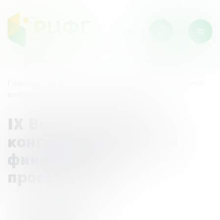
Главная
/
Мероприятия
/
IX Всероссийский конгресс
волонтеров финансового просвещения
IX Всероссийский
конгресс волонтеров
финансового
просвещения