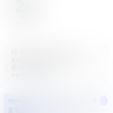
20
июня
Начало - 15:00
IX Всероссийский
конгресс волонтеров
финансового
просвещения