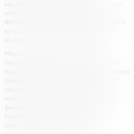
выстраивать взаимодействие с органами
исполнительной власти Российской
Федерации, организациями образования и
культуры для максимальной синергии
возможностей в этом направлении.
Мероприятия Конгресса позволят
проанализировать решения, принятые в
ходе прошедшего в мае форума «Волонтеры
финансового просвещения: интеграция
смыслов». Итоги Конгресса послужат
ориентиром для дальнейшего развития
финансового просвещения в субъектах
Российской Федерации и смогут
способствовать росту популярности