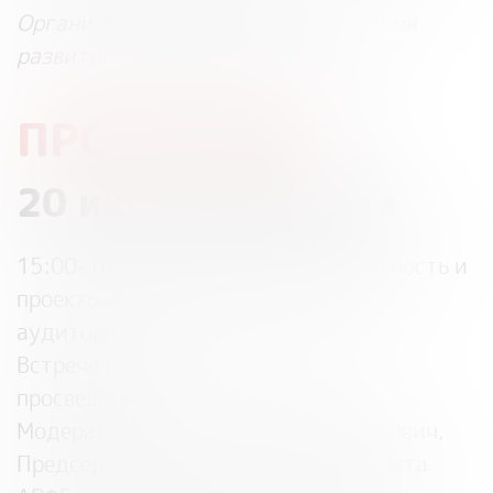
Организатор Программы: Ассоциация
развития финансовой грамотности
ПРОГРАММА:
20 июня 2023 года
15:00-16:00
Волонтерская деятельность и
проекты для приоритетных целевых
аудиторий
Встреча волонтеров финансового
просвещения
Модератор: Мамута Михаил Валерьевич,
Председатель Попечительского Совета