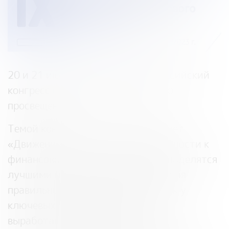
20 и 21 июня
состоится IX Всероссийский
конгресс волонтеров финансового
просвещения.
Темой конгресса в этом году станет
«Движение от финансовой грамотности к
финансовой культуре». Спикеры поделятся
лучшими практиками формирования
правильных финансовых установок у
ключевых целевых аудиторий и
выработают рекомендации, как