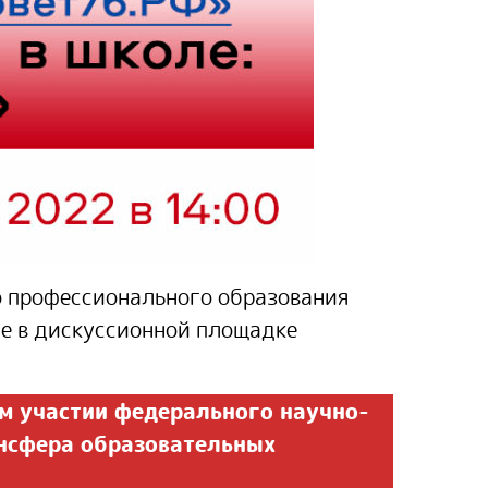
о профессионального образования
е в дискуссионной площадке
м участии федерального научно-
ансфера образовательных