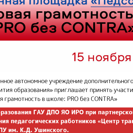
венное автономное учреждение дополнительног
ития образования» приглашает принять участи
ая грамотность в школе: PRO без CONTRА»
разования ГАУ ДПО ЯО ИРО при партнерско
ния педагогических работников «Центр тр
ПУ им. К.Д. Ушинского.