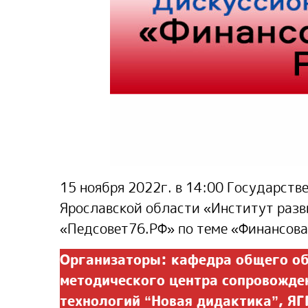
15 ноября 2022г. в 14:00 Государст
Ярославской области «Институт разв
«
Педсовет76.РФ
» по теме «Финансов
Организаторы: кафедра общего об
методического центра сопровожде
технологий “Новая дидактика”, ЯГ