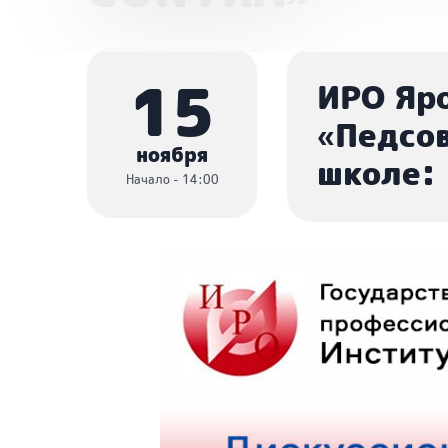
15
ИРО Яр
«Педсов
ноября
школе:
Начало - 14:00