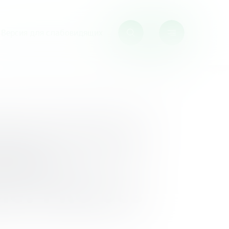
Версия для слабовидящих
е «Финансовая грамотность в школе: PRO без
скуссионная
теме
ле: PRO без