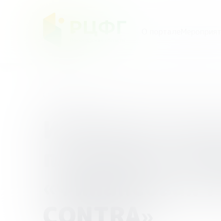
О портале
Мероприят
Главная
/
Мероприятия
/
ИРО Ярославской обл
CONTRА»
ИРО Ярославс
площадка «Пе
«Финансовая г
CONTRА»