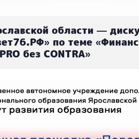
ославской области — диск
ет76.РФ» по теме «Финанс
 PRO без CONTRА»