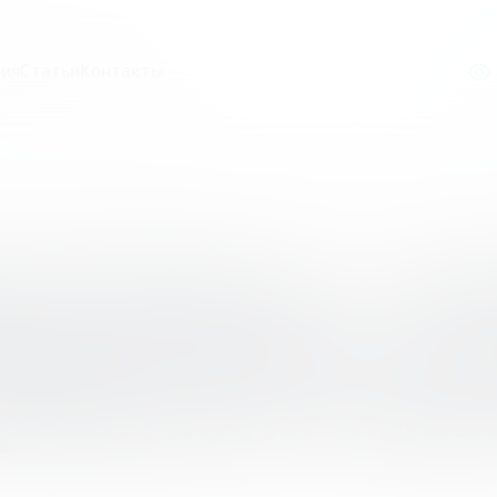
ия
Статьи
Контакты
асти — дискуссионная площадка «Педсовет76.РФ» по тем
кой области — ди
дсовет76.РФ» по 
рамотность в шко