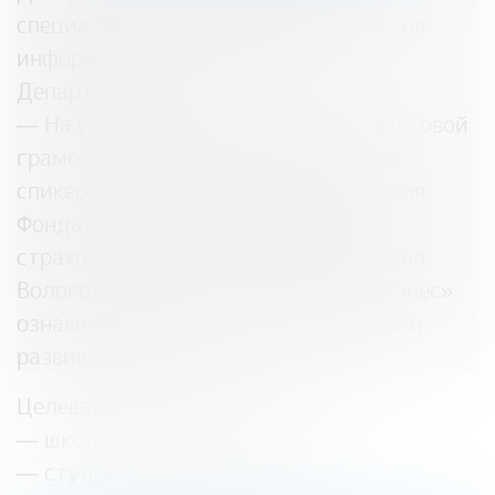
специалист подрастающего поколения
информацией о деятельности
Департамента;
— На Информационном дне по финансовой
грамотности и финансовой культуре
спикеры банковской сферы, Отделения
Фонда пенсионного и социального
страхования Российской Федерации по
Вологодской области, АНО «Мой бизнес»
ознакомят молодежь с возможностями
развивающихся услуг.
Целевая аудитория участников:
— школьники 9-11 классов;
— студенты СПО и ВУЗов.