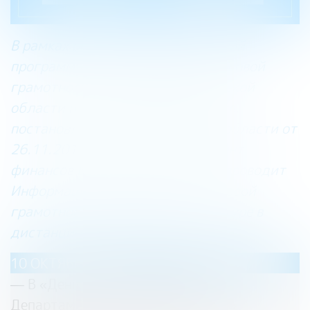
В рамках реализации региональной
программы по повышению финансовой
грамотности населения Вологодской
области на 2020 – 2023 годы (утв.
постановлением Правительства области от
26.11.2019г. №1107) Департамент
финансов Вологодской области проводит
Информационные дни по финансовой
грамотности и финансовой культуре в
дистанционном формате
.
10 ОКТЯБРЯ 2023:
— В «День открытых дверей в
Департаменте финансов области»