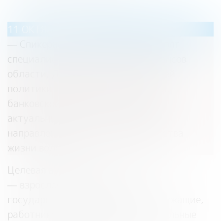
11 ОКТЯБРЯ 2023:
— Спикерами мероприятия выступят
специалисты Департамента финансов
области, Департамента внутренней
политики Правительства области,
банковской сферы с освещением
актуальных жизненных ситуаций,
направленных на улучшение качества
жизни вологжан.
Целевая аудитория участников:
— взрослое население (в т.ч.
государственные гражданские служащие,
работники учреждений, муниципальные