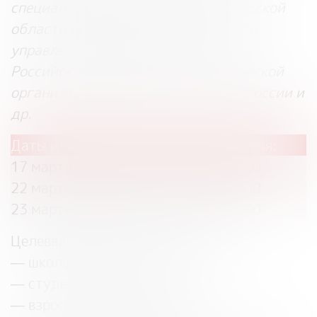
специалисты Отделения по Вологодской
области Северо-Западного главного
управления Центрального банка
Российской Федерации, некоммерческой
организации «Мой бизнес», УМВД России и
др.
Даты и время проведения мероприятия:
17 марта 2023 года с 10:00 до 11:00
22 марта 2023 года с 14:00 до 15:00
23 марта 2023 года с 14:00 до 15:00
Целевая аудитория участников:
— школьники 9-11 классов;
— студенты СПО и ВУЗов;
— взрослое население (в т.ч.