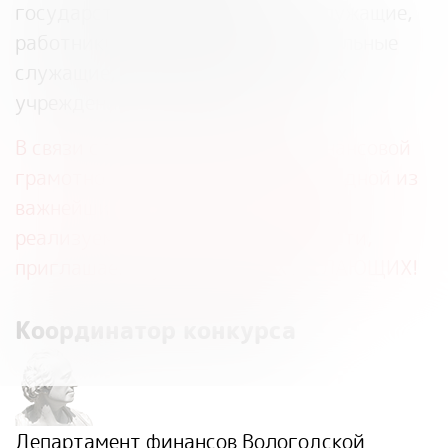
государственные гражданские служащие,
работники учреждений, муниципальные
служащие, посетители бюджетных
учреждений, пенсионеры).
В связи с тем, что повышение финансовой
грамотности населения является одной из
важнейших стратегических задач,
реализуемых в Вологодской области,
приглашаем к участию ВСЕХ ЖЕЛАЮЩИХ!
Координатор конкурса
Департамент финансов Вологодской