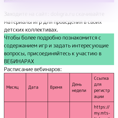
Заходите на сайт:
doligra.ru
скачивайте
материалы игр для проведения в своих
детских коллективах.
Чтобы более подробно познакомится с
содержанием игр и задать интересующие
вопросы, присоединяйтесь к участию в
ВЕБИНАРАХ
Расписание вебинаров:
Ссылка
День
для
Месяц
Дата
Время
недели
регистр
ации
https://
my.mts-