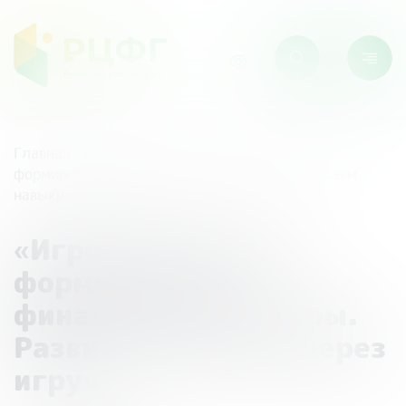
Главная
/
Мероприятия
/
«Игровой подход к
формированию финансовой культуры. Развиваем
навыки через игру»
«Игровой подход к
формированию
финансовой культуры.
Развиваем навыки через
игру»