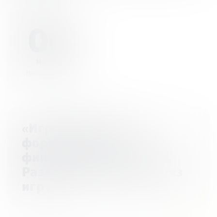
06
июля
Начало - 00:00
«Игровой подход к
формированию
финансовой культуры.
Развиваем навыки через
игру»