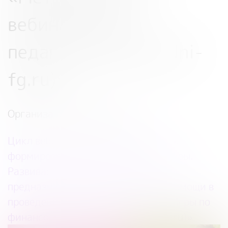
вебинары для
педагогов (
metod.dni-
fg.ru
)»
Организатор: Банк России
Цикл вебинаров «Игровой подход к
формированию финансовой культуры.
Развиваем навыки через игру»,
предназначен для методической помощи в
проведении игр онлайн-проекта «Игры по
финансовой грамотности (
doligra.ru
)»