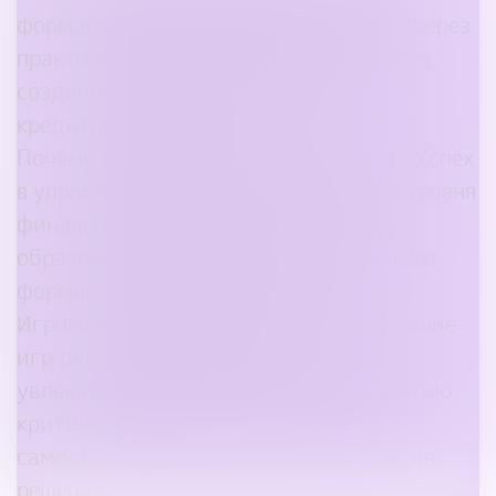
формирование финансовой культуры через
практические навыки ведения бюджета,
создания сбережений и контроля
кредитных историй.
Почему важна финансовая культура? Успех
в управлении финансами зависит от уровня
финансовой культуры, которую
образовательные учреждения начинают
формировать уже с детства.
Игровые формы обучения. Использование
игр делает процесс обучения
увлекательным и способствует развитию
критического мышления,
самостоятельности и навыков принятия
решений.