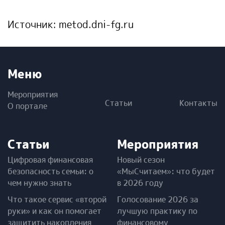
Источник:
metod.dni-fg.ru
Меню
Мероприятия
Статьи
Контакты
О портале
Статьи
Мероприятия
Цифровая финансовая
Новый сезон
безопасность семьи: о
«МыСчитаем»: что будет
чем нужно знать
в 2026 году
Что такое сервис «второй
Голосование 2026 за
руки» и как он помогает
лучшую практику по
защитить накопления
финансовому