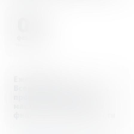
01
февраля
Начало - 00:00
Ежегодный
Всероссийский конкурс
профессионального
мастерства педагогов
финансовой грамотности