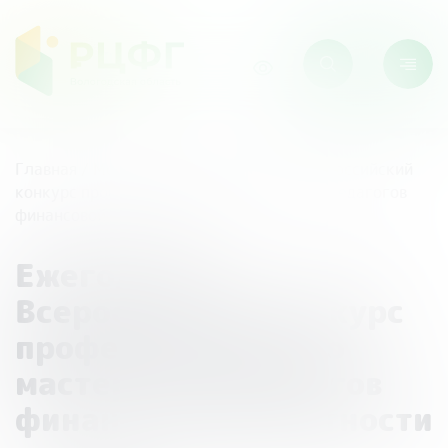
Главная
/
Мероприятия
/
Ежегодный Всероссийский
конкурс профессионального мастерства педагогов
финансовой грамотности
Ежегодный
Всероссийский конкурс
профессионального
мастерства педагогов
финансовой грамотности