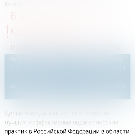
Конкурс).
В этом учебном году
!
Конкурс будет
проходить в два этапа
:
Региональный этап
Федеральный этап
с 1 сентября
2022
со 2 февраля
2023
года
года
по 1 февраля 2023
по 10 марта 2023
года
года
Целью Конкурса является выявление
лучших и эффективных педагогических
практик в Российской Федерации в области