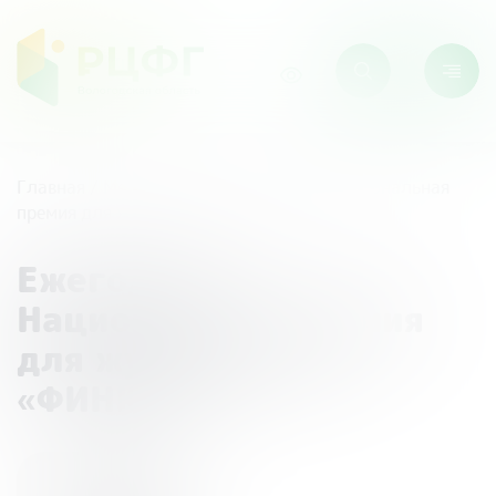
Главная
/
Мероприятия
/
Ежегодная Национальная
премия для журналистов «ФИНКОР»
Ежегодная
Национальная премия
для журналистов
«ФИНКОР»