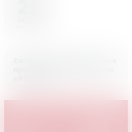
25
августа
Начало - 00:00
Ежегодная Национальная
премия для журналистов
«ФИНКОР»