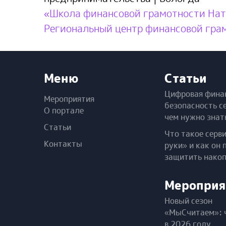
«Школа финансовой грамотности На
Региональный центр финансовой гра
Меню
Статьи
Цифровая фина
Мероприятия
безопасность с
О портале
чем нужно знат
Статьи
Что такое серв
Контакты
руки» и как он 
защитить нако
Мероприя
Новый сезон
«МыСчитаем»: 
в 2026 году