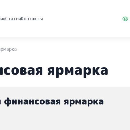
ия
Статьи
Контакты
ярмарка
нсовая ярмарка
я финансовая ярмарка