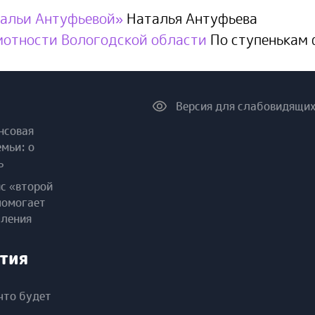
тальи Антуфьевой»
Наталья Антуфьева
мотности Вологодской области
По ступенькам
Версия для слабовидящи
нсовая
емьи: о
ь
ис «второй
помогает
пления
тия
что будет