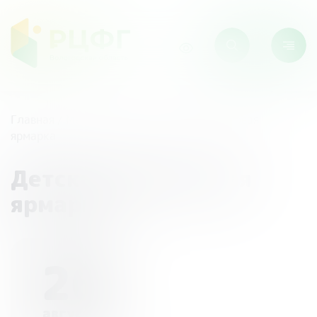
Главная
/
Мероприятия
/
Детская финансовая
ярмарка
Детская финансовая
ярмарка
26
августа