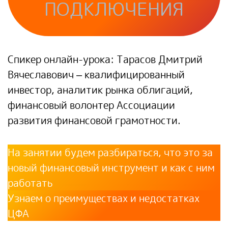
ПОДКЛЮЧЕНИЯ
Спикер онлайн-урока:
Тарасов Дмитрий
Вячеславович
– квалифицированный
инвестор, аналитик рынка облигаций,
финансовый волонтер Ассоциации
развития финансовой грамотности.
На занятии будем разбираться, что это за
новый финансовый инструмент и как с ним
работать
Узнаем о преимуществах и недостатках
ЦФА