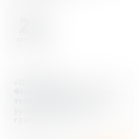
26
сентября
Начало - 00:00
«ЦИФРОВЫЕ
ФИНАНСОВЫЕ АКТИВЫ»
тематический онлайн —
урок по финансовой
грамотности