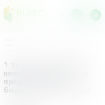
Главная
/
Мероприятия
/
1 тур Всероссийского
конкурса проектов по представлению бюджета для
граждан
1 тур Всероссийского
конкурса проектов по
представлению
бюджета для граждан