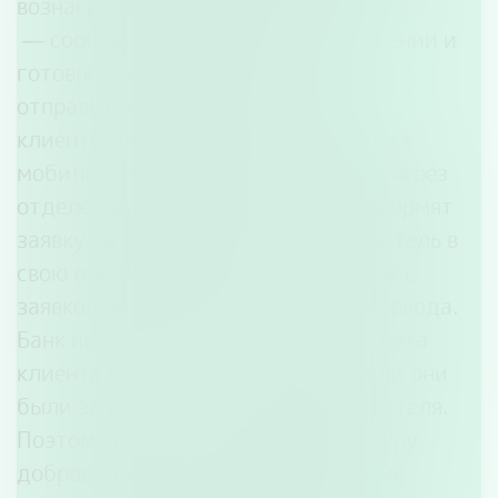
вознаграждения за «беспокойство»;
— сообщите об ошибочном зачислении и
готовности возвратить деньги
отправителю в свой банк (через
клиентскую службу, чат поддержки в
мобильном приложении или лично через
отделение банка). Специалисты оформят
заявку на возврат средств. Отправитель в
свою очередь обратится в свой банк с
заявкой на возврат ошибочного перевода.
Банк не может списать деньги со счета
клиента без его согласия, даже если они
были зачислены по ошибке отправителя.
Поэтому важно соблюдать процедуру
добровольного возврата: выражение