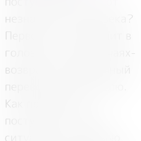
поступили деньги от
незнакомого человека?
Первое, что приходит в
голову в таких случаях-
возвратить ошибочный
перевод отправителю.
Как правильно
поступить в такой
ситуации в
интервью