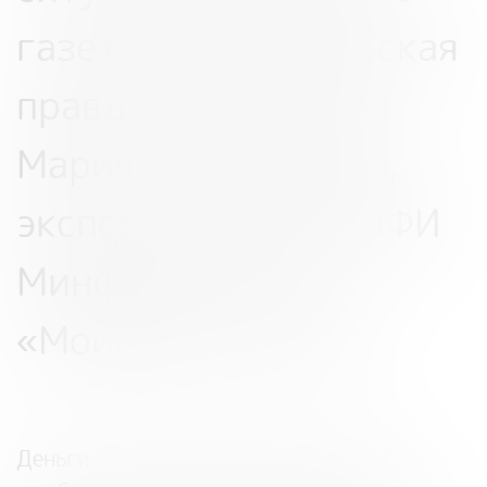
газете «Комсомольская
правда»
рассказала
Мария Соловиченко,
эксперт проекта НИФИ
Минфина России
«Моифинансы.рф».
Деньги могли поступить не в связи с