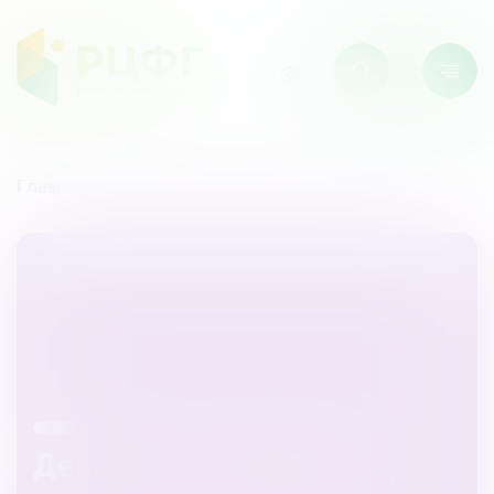
Главная
/
Статьи
/
Деньги от незнакомца
Деньги от незнакомца