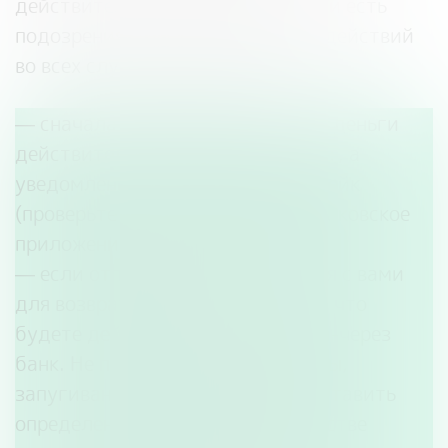
действительно ли это ошибка или есть
подозрения на обман, алгоритм действий
во всех случаях одинаковый:
— сначала нужно убедиться, что деньги
действительно поступили на счет, а
уведомление о зачислении –не фейк
(проверьте поступление через банковское
приложение или онлайн-банк);
— если отправитель уже связался с вами
для возврата средств, сообщите, что
будете действовать по правилам-через
банк. Не поддавайтесь на уговоры,
запугивание или предложения оставить
определенную сумму себе в качестве