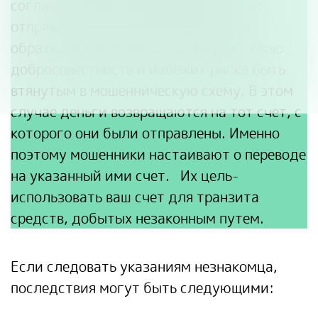
согласия на возврат средств позволит
отправителю получить свои деньги
обратно, а получатель подтвердит свою
добросовестность и избежит риска быть
втянутым в мошенническую схему. В этом
случае деньги возвращаются на тот счет, с
которого они были отправлены. Именно
поэтому мошенники настаивают о переводе
на указанный ими счет. Их цель-
использовать ваш счет для транзита
средств, добытых незаконным путем.
Если следовать указаниям незнакомца,
последствия могут быть следующими: