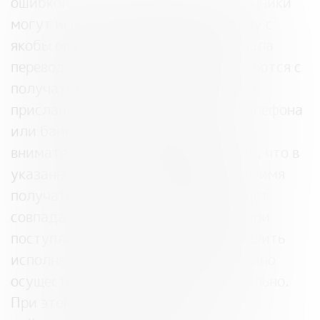
ошибкой, а целенаправленно. Мошенники
могут использовать подобную схему с
якобы ошибочным переводом: сначала
переводят деньги, а следом связываются с
получателем и просят вернуть их по
присланным реквизитам (номеру телефона
или банковской карты). Проявив
внимательность, можно обнаружить, что в
указанных для перевода реквизитах имя
получателя/номер телефона не будет
совпадать с теми, что отразились при
поступлении средств. Не нужно спешить
исполнять указания незнакомца-важно
осуществить возврат средств правильно.
При этом не имеет значения,