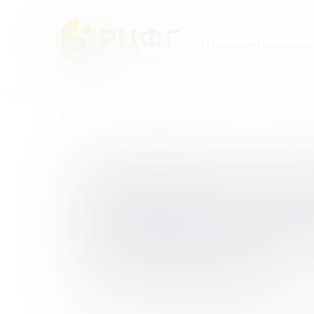
О портале
Мероприят
Главная
/
Методические материалы
/
Онлайн-к
Онлайн-курс 
грамотности 
11 классах