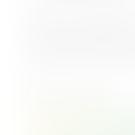
Банк России разработ
внеурочных занятий в 
Это готовые уроки на
заданиями и рекоменд
Как найти курс?