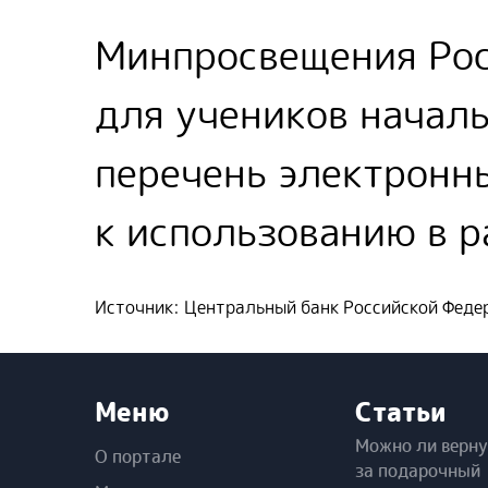
Минпросвещения Рос
для учеников начал
перечень электронн
к использованию в р
Источник: Центральный банк Российской Феде
Меню
Статьи
Можно ли верну
О портале
за подарочный