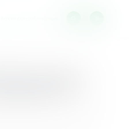
Версия для слабовидящих
чных занятий в 3–11 классах
финансовой
анятий в 3–