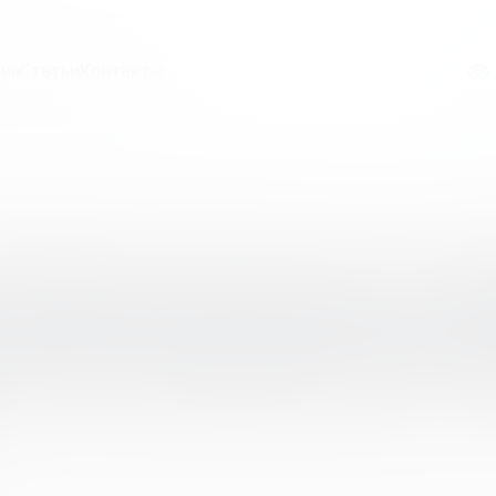
ия
Статьи
Контакты
урс Банка России по финансовой грамотности для внеуро
Банка России по 
для внеурочных з