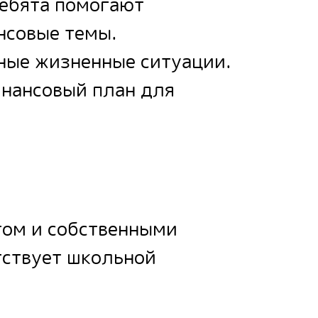
ребята помогают
нсовые темы.
ные жизненные ситуации.
нансовый план для
том и собственными
тствует школьной