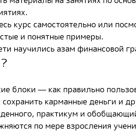
ть материалы на занятиях по осн
иятиях.
есь курс самостоятельно или посм
остые и понятные примеры.
ети научились азам финансовой гр
с?
кие блоки — как правильно пользо
 сохранить карманные деньги и др
йденного, практикум и обобщающий
жняются по мере взросления учени