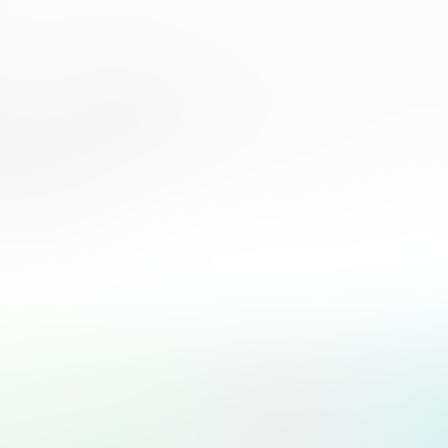
ал онлайн-курс по финансов
3–11 классах
 разные финансовые темы — 
ациями.