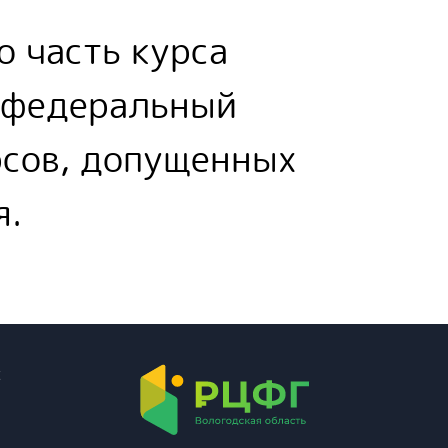
 часть курса
в федеральный
рсов, допущенных
я.
х