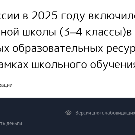
сии в 2025 году включило
ьной школы (3–4 классы)
ых образовательных ресу
амках школьного обучени
рации.
Версия для слабовидящи
ть деньги