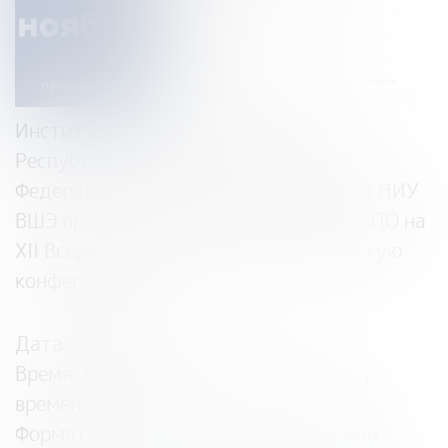
Институт развития образования
Республики Башкортостан вместе с
Федеральным методическим центром НИУ
ВШЭ приглашают педагогов школ и СПО на
XII Всероссийскую научно-практическую
конференцию.
Дата: 28 ноября 2025 г.
Время: 8:00 — 14:00 (по московскому
времени)
Формат: смешанный – офлайн/онлайн