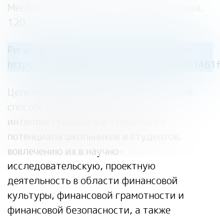
Место проведения: г. Уфа, ул. Мингажева,
120
Регистрация осуществляется по ссылке
https://forms.yandex.ru/u/68f64c5eeb61461
Цель конференции — создание условий,
способствующих развитию
интеллектуального и творческого
потенциала школьников и студентов,
вовлечению их в научно-
исследовательскую, проектную
деятельность в области финансовой
культуры, финансовой грамотности и
финансовой безопасности, а также