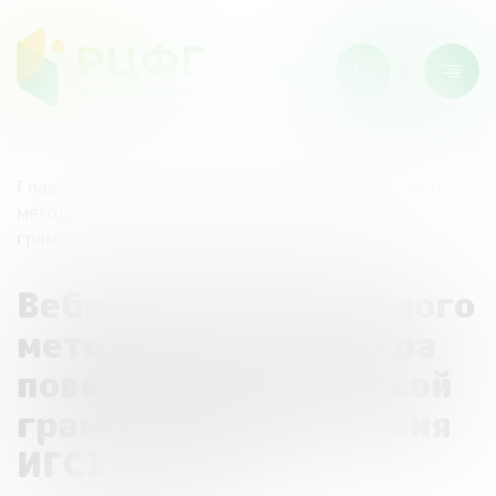
Главная
/
Мероприятия
/
Вебинары Федерального
методического центра повышения финансовой
грамотности населения ИГСУ РАНХиГС
Вебинары Федерального
методического центра
повышения финансовой
грамотности населения
ИГСУ РАНХиГС