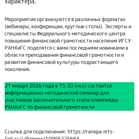
характера.
Мероприятия организуются в различных форматах
(вебинары, конференции, круглые столы). Эксперты и
специалисты Федерального методического центра
повышения финансовой грамотности населения ИГСУ
РАНХиГС поделятся с вами последними новинками в
области преподавания финансовой грамотности и
развития финансовой культуры подрастающего
поколения.
21 января 2026 года в 15:30 (мск) состоится
информационно-методический семинар для
участников заключительного этапа олимпиады
РАНХиГС по финансовой грамотности
Ссылка для подключения:
https://ranepa.mts-
link.ru/j/Ranepa/10995225664