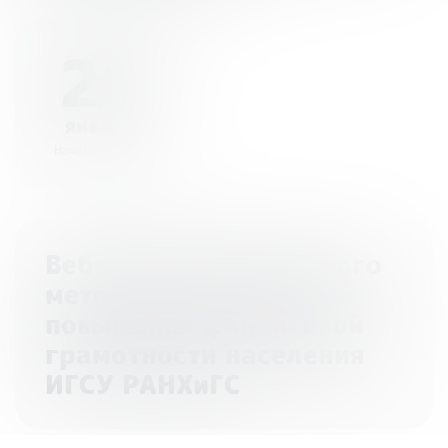
21
января
Начало - 00:00
Вебинары Федерального
методического центра
повышения финансовой
грамотности населения
ИГСУ РАНХиГС