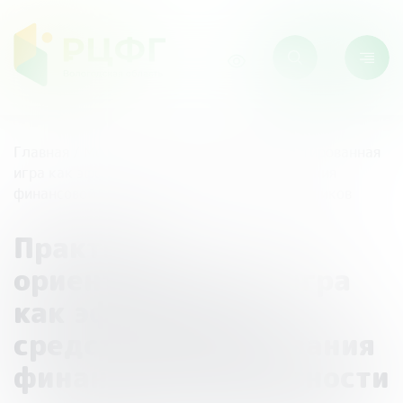
Главная
/
Мероприятия
/
Практико-ориентированная
игра как эффективное средство формирования
финансовой грамотности у младших школьников
Практико-
ориентированная игра
как эффективное
средство формирования
финансовой грамотности