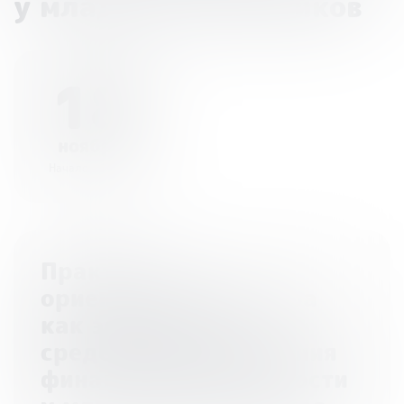
у младших школьников
18
ноября
Начало - 14:15
Практико-
ориентированная игра
как эффективное
средство формирования
финансовой грамотности