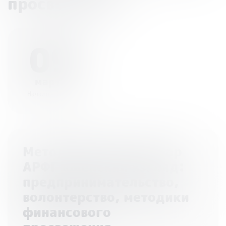
просвещения»
09
марта
Начало - 10:00
Методический семинар
АРФГ «Женский взгляд:
предпринимательство,
волонтерство, методики
финансового