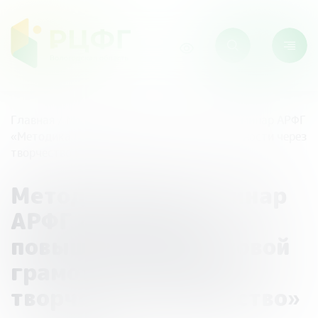
Главная
/
Мероприятия
/
Методический семинар АРФГ
«Методика повышения финансовой грамотности через
творчество и искусство»
Методический семинар
АРФГ «Методика
повышения финансовой
грамотности через
творчество и искусство»